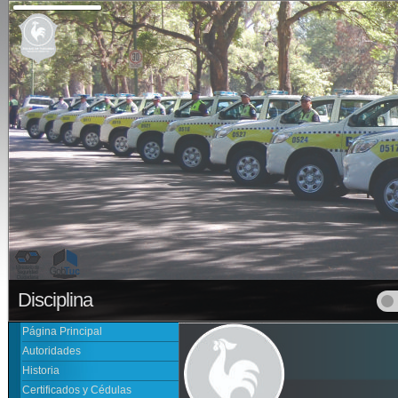
Disciplina www.po
Página Principal
Autoridades
Historia
Certificados y Cédulas