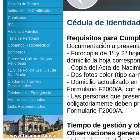
Gestión de Turnos
Validación de Certificados
Comisarías
Cédula de Identida
911
Violencia Familiar
Requisitos para Cumpl
Trata de Personas
Documentación a presenta
Comando Radioeléctrico
- Fotocopia de 1º y 2º hoj
Bomberos
Dirección Gral. de Drogas
domicilio la hoja correspon
Peligrosas
- Copia del Acta de Nacimi
I.E.S. de Policía Gral. J. F. de
- Dos fotos color (tipo car
San Martín
- Domicilio actualizado en
Unidad de Trámites
Previsionales
Formulario F2000/A, con e
Teléfonos de Emergencia
- Las personas que presenta
Videos Institucionales
obligatoriamente deben pr
Links Recomendados
Formulario F2000/A.
Tiempo de gestión y ob
Observaciones genera